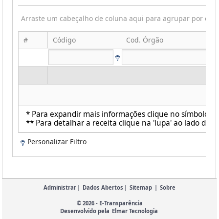
Arraste um cabeçalho de coluna aqui para agrupar por ess
#
Código
Cod. Órgão
* Para expandir mais informações clique no símbolo ao 
** Para detalhar a receita clique na 'lupa' ao lado de c
Personalizar Filtro
Administrar
|
Dados Abertos
|
Sitemap
|
Sobre
© 2026 - E-Transparência
Desenvolvido pela
Elmar Tecnologia