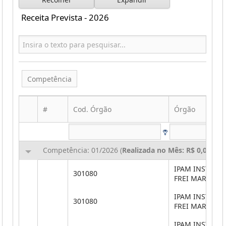
Receita Prevista - 2026
Competência
#
Cod. Órgão
Órgão
Competência: 01/2026 (
Realizada no Mês: R$ 0,00
,
Rea
IPAM INSTITUT
301080
FREI MARTINH
IPAM INSTITUT
301080
FREI MARTINH
IPAM INSTITUT