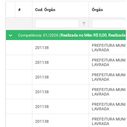
#
Cod. Órgão
Órgão
Competência: 01/2026 (
Realizada no Mês: R$ 0,00
,
Realizada 
PREFEITURA MUNIC
201138
LAVRADA
PREFEITURA MUNIC
201138
LAVRADA
PREFEITURA MUNIC
201138
LAVRADA
PREFEITURA MUNIC
201138
LAVRADA
PREFEITURA MUNIC
201138
LAVRADA
PREFEITURA MUNIC
201138
LAVRADA