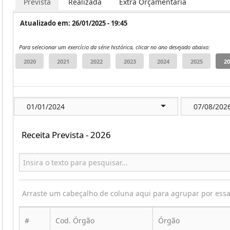
Prevista
Realizada
Extra Orçamentária
Atualizado em: 26/01/2025 - 19:45
Para selecionar um exercício da série histórica, clicar no ano desejado abaixo:
Receita Prevista - 2026
Arraste um cabeçalho de coluna aqui para agrupar por ess
#
Cod. Órgão
Órgão