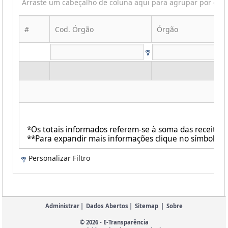
Arraste um cabeçalho de coluna aqui para agrupar por ess
#
Cod. Órgão
Órgão
*Os totais informados referem-se à soma das receit
**Para expandir mais informações clique no símbolo ao
Personalizar Filtro
Administrar
|
Dados Abertos
|
Sitemap
|
Sobre
© 2026 - E-Transparência