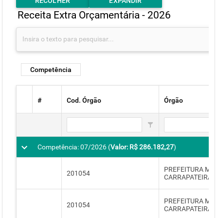
RECOLHER
EXPANDIR
Receita Extra Orçamentária - 2026
Competência
#
Cod. Órgão
Órgão
Competência: 07/2026 (
Valor: R$ 286.182,27
)
PREFEITURA MUN
201054
CARRAPATEIRA
PREFEITURA MUN
201054
CARRAPATEIRA