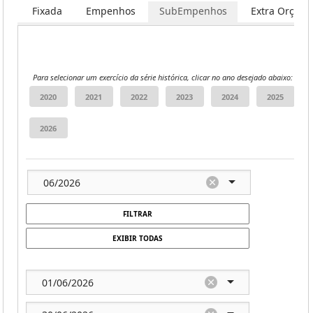
Fixada
Empenhos
SubEmpenhos
Extra Orçame
Para selecionar um exercício da série histórica, clicar no ano desejado abaixo:
FILTRAR
EXIBIR TODAS