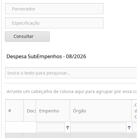
Consultar
Despesa SubEmpenhos - 08/2026
Arraste um cabeçalho de coluna aqui para agrupar por essa c
C
#
Docs
Empenho
Órgão
d
O