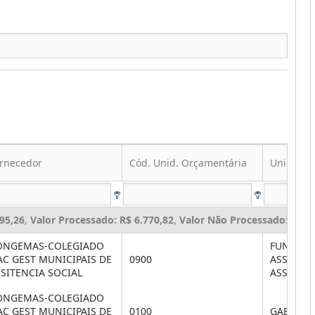
rnecedor
Cód. Unid. Orçamentária
Unid. Or
095,26
,
Valor Processado: R$ 6.770,82
,
Valor Não Processado: R$ 4
ONGEMAS-COLEGIADO
FUNDO M
C GEST MUNICIPAIS DE
0900
ASSISTÊN
SITENCIA SOCIAL
ASSIS SO
ONGEMAS-COLEGIADO
C GEST MUNICIPAIS DE
0100
GABINET