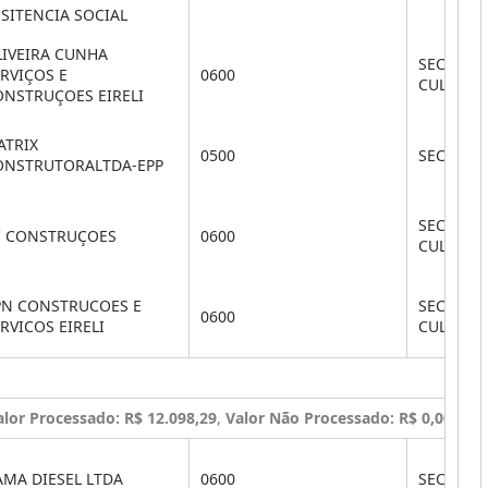
SITENCIA SOCIAL
LIVEIRA CUNHA
SEC. DE 
RVIÇOS E
0600
CULTURA
ONSTRUÇOES EIRELI
ATRIX
0500
SEC. DE 
ONSTRUTORALTDA-EPP
SEC. DE 
C CONSTRUÇOES
0600
CULTURA
PN CONSTRUCOES E
SEC. DE 
0600
RVICOS EIRELI
CULTURA
alor Processado: R$ 12.098,29
,
Valor Não Processado: R$ 0,00
)
AMA DIESEL LTDA
0600
SEC. DE