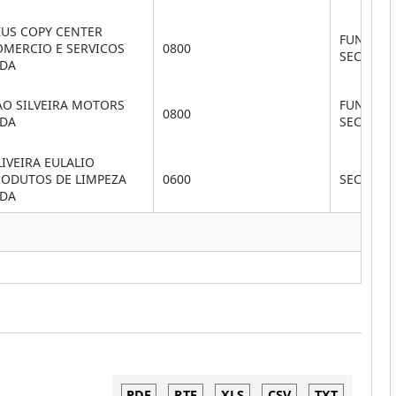
ZUS COPY CENTER
FUNDO M
OMERCIO E SERVICOS
0800
SEC.SAU
TDA
AO SILVEIRA MOTORS
FUNDO M
0800
TDA
SEC.SAU
IVEIRA EULALIO
RODUTOS DE LIMPEZA
0600
SEC. DE
TDA