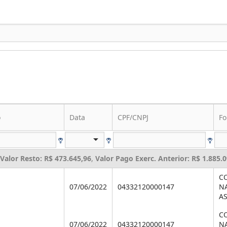
o
Data
CPF/CNPJ
Fo
Valor Resto: R$ 473.645,96
,
Valor Pago Exerc. Anterior: R$ 1.885.
C
07/06/2022
04332120000147
NA
AS
C
07/06/2022
04332120000147
NA