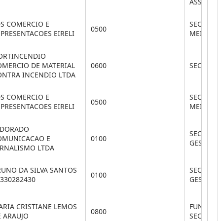
ASSIS SO
DS COMERCIO E
SEC. DE 
0500
PRESENTACOES EIRELI
MEIO AM
ORTINCENDIO
OMERCIO DE MATERIAL
0600
SEC. DE
ONTRA INCENDIO LTDA
DS COMERCIO E
SEC. DE 
0500
PRESENTACOES EIRELI
MEIO AM
LDORADO
SEC. DE 
OMUNICACAO E
0100
GESTÃO
ORNALISMO LTDA
RUNO DA SILVA SANTOS
SEC. DE 
0100
330282430
GESTÃO
ARIA CRISTIANE LEMOS
FUNDO M
0800
E ARAUJO
SEC.SAU