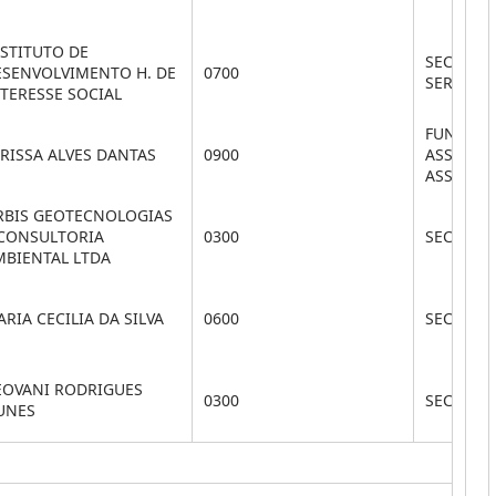
STITUTO DE
SEC. DE 
ESENVOLVIMENTO H. DE
0700
SERVIÇO
TERESSE SOCIAL
FUNDO M
RISSA ALVES DANTAS
0900
ASSISTÊN
ASSIS SO
RBIS GEOTECNOLOGIAS
 CONSULTORIA
0300
SEC. DA 
MBIENTAL LTDA
RIA CECILIA DA SILVA
0600
SEC. DE
EOVANI RODRIGUES
0300
SEC. DA 
UNES