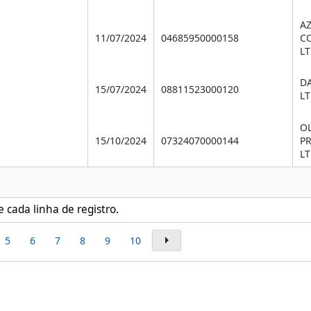
A
11/07/2024
04685950000158
C
L
D
15/07/2024
08811523000120
L
OL
15/10/2024
07324070000144
P
L
e cada linha de registro.
5
6
7
8
9
10