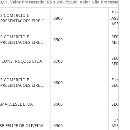
3,91
,
Valor Processado: R$ 1.216.759,96
,
Valor Não Processado: R$
FUNDO M
DS COMERCIO E
0900
ASSISTÊN
PRESENTACOES EIRELI
ASSIS SO
DS COMERCIO E
SEC. DE 
0500
PRESENTACOES EIRELI
MEIO AM
SEC. DE 
C CONSTRUÇOES LTDA
0700
SERVIÇO
DS COMERCIO E
FUNDO M
0800
PRESENTACOES EIRELI
SEC.SAU
AMA DIESEL LTDA
0600
SEC. DE
FUNDO M
SE FELIPE DE OLIVEIRA
0900
ASSISTÊN