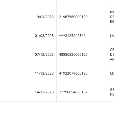
IN
19/04/2023
21967560000190
D
IN
01/08/2023
***31252423**
LA
O
07/12/2023
48886336000120
E
A
11/12/2023
41922079000195
MA
G
14/12/2023
22790654000107
N