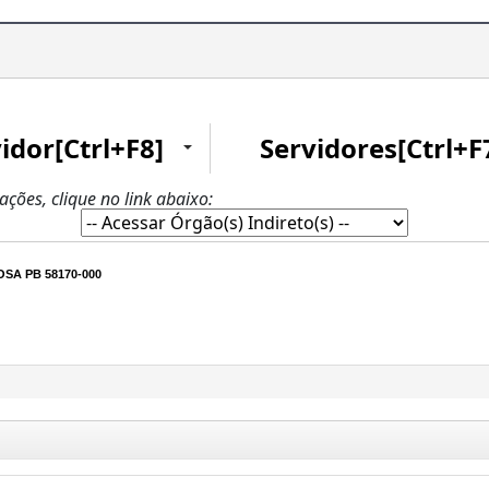
idor[Ctrl+F8]
Servidores[Ctrl+F
zações, clique no link abaixo:
SA PB 58170-000