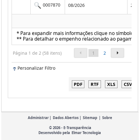
0007870
08/2026
201
* Para expandir mais informações clique no símbolo ao 
** Para detalhar o empenho relacionado ao pagamento c
Página 1 de 2 (58 itens)
1
2
Personalizar Filtro
Administrar
|
Dados Abertos
|
Sitemap
|
Sobre
© 2026 - E-Transparência
Desenvolvido pela
Elmar Tecnologia