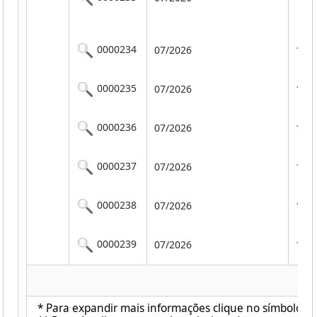
0000234
07/2026
101
0000235
07/2026
101
0000236
07/2026
101
0000237
07/2026
101
0000238
07/2026
101
0000239
07/2026
101
* Para expandir mais informações clique no símbolo ao 