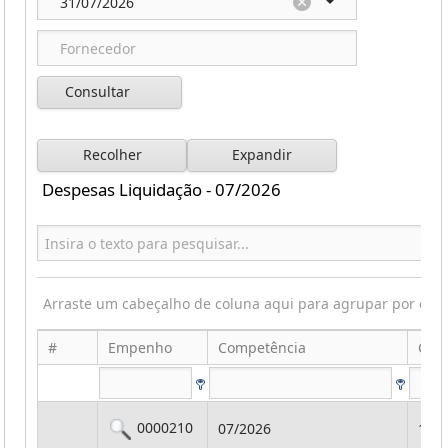
Consultar
Recolher
Expandir
Despesas Liquidação - 07/2026
Arraste um cabeçalho de coluna aqui para agrupar por ess
#
Empenho
Competência
Cod
0000210
07/2026
101