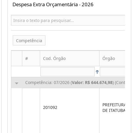
Despesa Extra Orçamentária - 2026
Competência
#
Cod. Órgão
Órgão
Competência: 07/2026 (
Valor: R$ 644.674,98
) (Contin
PREFEITURA M
201092
DE ITATUBA