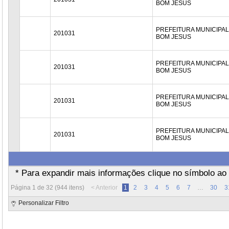
BOM JESUS
PREFEITURA MUNICIPAL
201031
BOM JESUS
PREFEITURA MUNICIPAL
201031
BOM JESUS
PREFEITURA MUNICIPAL
201031
BOM JESUS
PREFEITURA MUNICIPAL
201031
BOM JESUS
* Para expandir mais informações clique no símbolo ao l
Página 1 de 32 (944 itens)
< Anterior
1
2
3
4
5
6
7
…
30
3
Personalizar Filtro