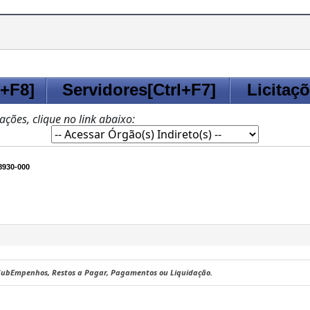
l+F8]
Servidores[Ctrl+F7]
Licitaçõ
zações, clique no link abaixo:
930-000
 SubEmpenhos, Restos a Pagar, Pagamentos ou Liquidação.