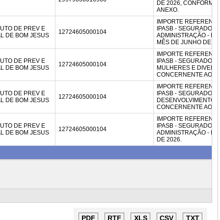
DE 2026, CONFORM
ANEXO.
IMPORTE REFERENTE
ITUTO DE PREV E
IPASB - SEGURADO, L
12724605000104
AL DE BOM JESUS
ADMINISTRAÇÃO - E
MÊS DE JUNHO DE 20
IMPORTE REFERENTE
ITUTO DE PREV E
IPASB - SEGURADO, L
12724605000104
AL DE BOM JESUS
MULHERES E DIVERSI
CONCERNENTE AO MÊ
IMPORTE REFERENTE
ITUTO DE PREV E
IPASB - SEGURADO, L
12724605000104
AL DE BOM JESUS
DESENVOLVIMENTO HU
CONCERNENTE AO MÊ
IMPORTE REFERENTE
ITUTO DE PREV E
IPASB - SEGURADO, L
12724605000104
AL DE BOM JESUS
ADMINISTRAÇÃO - E
DE 2026.