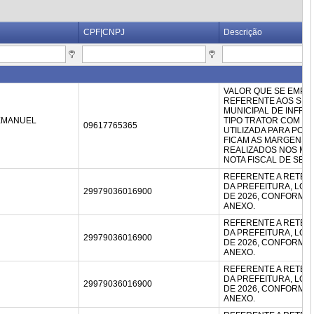
CPF|CNPJ
Descrição
VALOR QUE SE EMPE
REFERENTE AOS SER
MUNICIPAL DE INFR
EMANUEL
TIPO TRATOR COM I
09617765365
UTILIZADA PARA POD
FICAM AS MARGENS D
REALIZADOS NOS MES
NOTA FISCAL DE SERV
REFERENTE A RETEN
DA PREFEITURA, LOT
29979036016900
DE 2026, CONFORM
ANEXO.
REFERENTE A RETEN
DA PREFEITURA, LOT
29979036016900
DE 2026, CONFORM
ANEXO.
REFERENTE A RETEN
DA PREFEITURA, LOT
29979036016900
DE 2026, CONFORM
ANEXO.