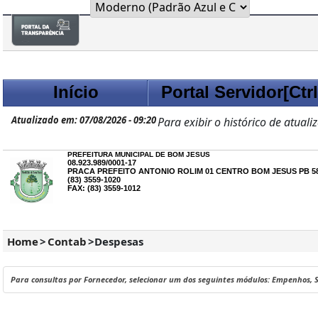
Início
Portal Servidor[Ctr
Atualizado em: 07/08/2026 - 09:20
Para exibir o histórico de atuali
PREFEITURA MUNICIPAL DE BOM JESUS
08.923.989/0001-17
PRACA PREFEITO ANTONIO ROLIM 01 CENTRO BOM JESUS PB 58
(83) 3559-1020
FAX: (83) 3559-1012
Home
>
Contab
>
Despesas
Para consultas por Fornecedor, selecionar um dos seguintes módulos: Empenhos,