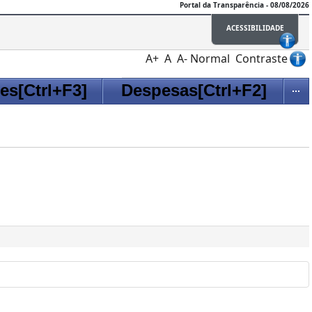
Portal da Transparência - 08/08/2026
ACESSIBILIDADE
A+
A
A-
Normal
Contraste
es[Ctrl+F3]
Despesas[Ctrl+F2]
Ite