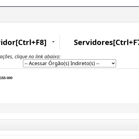
idor[Ctrl+F8]
Servidores[Ctrl+F
zações, clique no link abaixo:
155-000