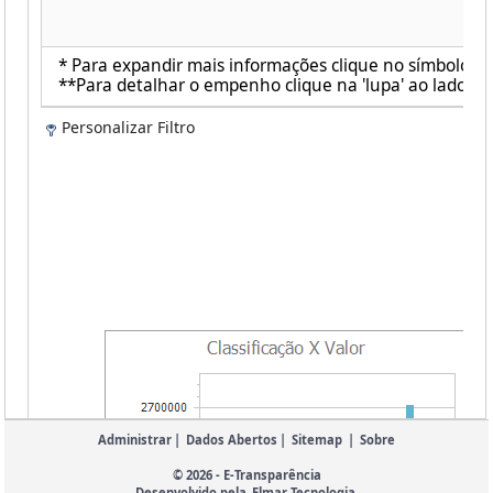
* Para expandir mais informações clique no símbolo ao 
**Para detalhar o empenho clique na 'lupa' ao lado de 
Personalizar Filtro
Administrar
|
Dados Abertos
|
Sitemap
|
Sobre
© 2026 - E-Transparência
Desenvolvido pela
Elmar Tecnologia