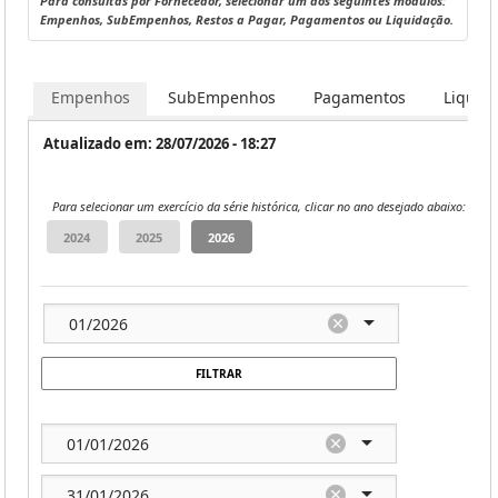
Para consultas por Fornecedor, selecionar um dos seguintes módulos:
Empenhos, SubEmpenhos, Restos a Pagar, Pagamentos ou Liquidação.
Empenhos
SubEmpenhos
Pagamentos
Liquid
Atualizado em: 28/07/2026 - 18:27
Para selecionar um exercício da série histórica, clicar no ano desejado abaixo:
FILTRAR