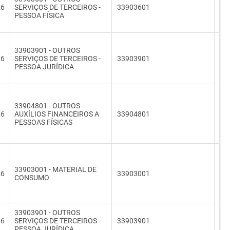
26
SERVIÇOS DE TERCEIROS -
33903601
33
PESSOA FÍSICA
33903901 - OUTROS
26
SERVIÇOS DE TERCEIROS -
33903901
33
PESSOA JURÍDICA
33904801 - OUTROS
26
AUXÍLIOS FINANCEIROS A
33904801
33
PESSOAS FÍSICAS
33903001 - MATERIAL DE
26
33903001
33
CONSUMO
33903901 - OUTROS
26
SERVIÇOS DE TERCEIROS -
33903901
33
PESSOA JURÍDICA