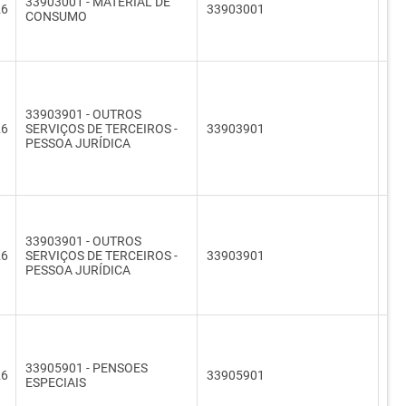
33903001 - MATERIAL DE
26
33903001
33
CONSUMO
33903901 - OUTROS
26
SERVIÇOS DE TERCEIROS -
33903901
33
PESSOA JURÍDICA
33903901 - OUTROS
26
SERVIÇOS DE TERCEIROS -
33903901
33
PESSOA JURÍDICA
33905901 - PENSOES
26
33905901
33
ESPECIAIS