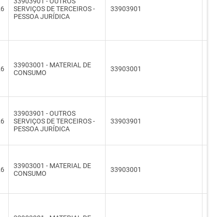
33903901 - OUTROS
26
SERVIÇOS DE TERCEIROS -
33903901
33
PESSOA JURÍDICA
33903001 - MATERIAL DE
26
33903001
33
CONSUMO
33903901 - OUTROS
26
SERVIÇOS DE TERCEIROS -
33903901
33
PESSOA JURÍDICA
33903001 - MATERIAL DE
26
33903001
33
CONSUMO