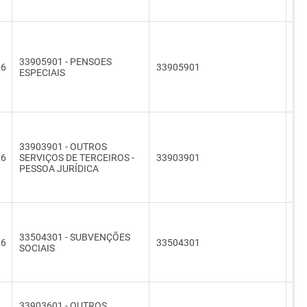
33905901 - PENSOES
26
33905901
33
ESPECIAIS
33903901 - OUTROS
26
SERVIÇOS DE TERCEIROS -
33903901
33
PESSOA JURÍDICA
33504301 - SUBVENÇÕES
26
33504301
33
SOCIAIS
33903601 - OUTROS