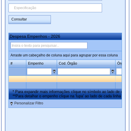
Consultar
Despesa Empenhos - 2026
Arraste um cabeçalho de coluna aqui para agrupar por essa coluna
#
Empenho
Cod. Órgão
Órgão
* Para expandir mais informações clique no símbolo ao lado de cada l
**Para detalhar o empenho clique na 'lupa' ao lado de cada linha de re
Personalizar Filtro