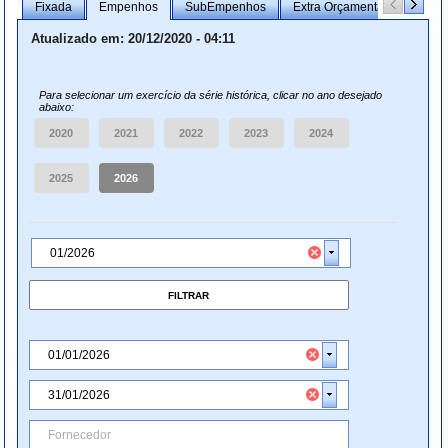
Fixada
Empenhos
SubEmpenhos
Extra Orçamentária
Res
Atualizado em: 20/12/2020 - 04:11
Para selecionar um exercício da série histórica, clicar no ano desejado
abaixo:
FILTRAR