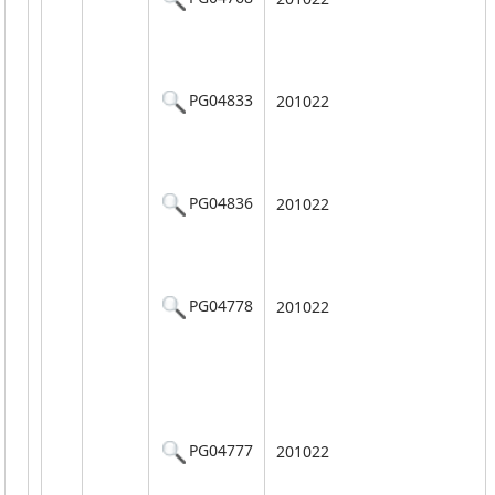
PG04833
201022
PG04836
201022
PG04778
201022
PG04777
201022