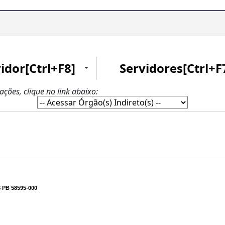
idor[Ctrl+F8]
Servidores[Ctrl+F
zações, clique no link abaixo:
PB 58595-000