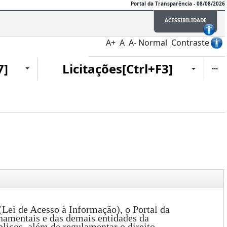
Portal da Transparência - 08/08/2026
ACESSIBILIDADE
A+
A
A-
Normal
Contraste
Ite
7]
Licitações[Ctrl+F3]
Lei de Acesso à Informação), o Portal da
namentais e das demais entidades da
licos, além de regulamentar o direito