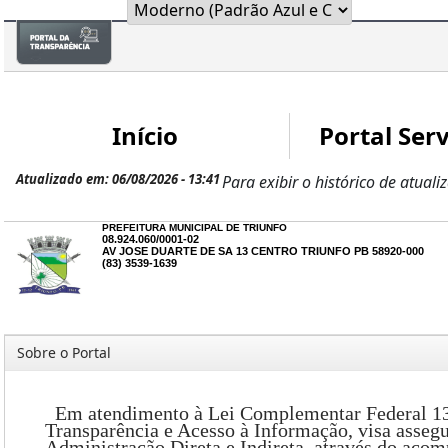
Início
Portal Serv
Atualizado em: 06/08/2026 - 13:41
Para exibir o histórico de atuali
PREFEITURA MUNICIPAL DE TRIUNFO
08.924.060/0001-02
AV JOSE DUARTE DE SA 13 CENTRO TRIUNFO PB 58920-000
(83) 3539-1639
Sobre o Portal
Em atendimento à Lei Complementar Federal 131/2
Transparência e Acesso à Informação, visa asseg
Administração Direta e Indireta, através do acom