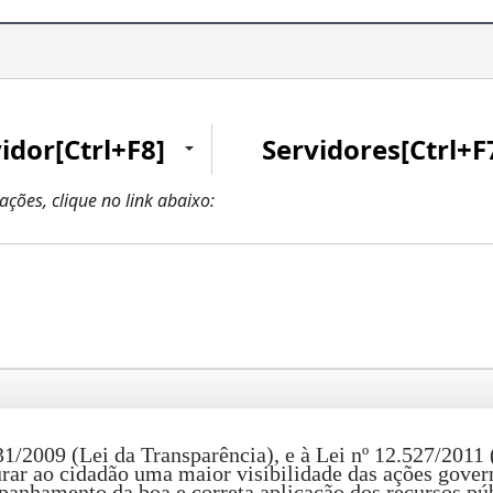
idor[Ctrl+F8]
Servidores[Ctrl+F
zações, clique no link abaixo:
009 (Lei da Transparência), e à Lei nº 12.527/2011 (
urar ao cidadão uma maior visibilidade das ações gover
panhamento da boa e correta aplicação dos recursos púb