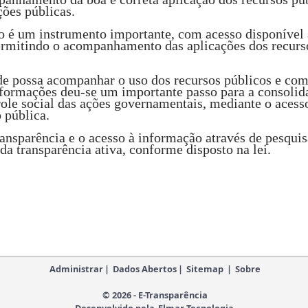
ções públicas.
 é um instrumento importante, com acesso disponível 
ermitindo o acompanhamento das aplicações dos recursos
de possa acompanhar o uso dos recursos públicos e c
nformações deu-se um importante passo para a consolida
ole social das ações governamentais, mediante o acess
 pública.
ransparência e o acesso à informação através de pesqui
a transparência ativa, conforme disposto na lei.
Administrar
|
Dados Abertos
|
Sitemap
|
Sobre
© 2026 - E-Transparência