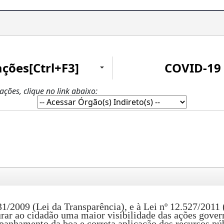
ações[Ctrl+F3]
COVID-19
zações, clique no link abaixo:
009 (Lei da Transparência), e à Lei nº 12.527/2011 (
urar ao cidadão uma maior visibilidade das ações gover
panhamento da boa e correta aplicação dos recursos púb