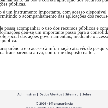
ções públicas.
 é um instrumento importante, com acesso disponível 
ermitindo o acompanhamento das aplicações dos recursos
de possa acompanhar o uso dos recursos públicos e c
nformações deu-se um importante passo para a consolida
ole social das ações governamentais, mediante o acess
 pública.
ransparência e o acesso à informação através de pesqui
a transparência ativa, conforme disposto na lei.
Administrar
|
Dados Abertos
|
Sitemap
|
Sobre
© 2026 - E-Transparência