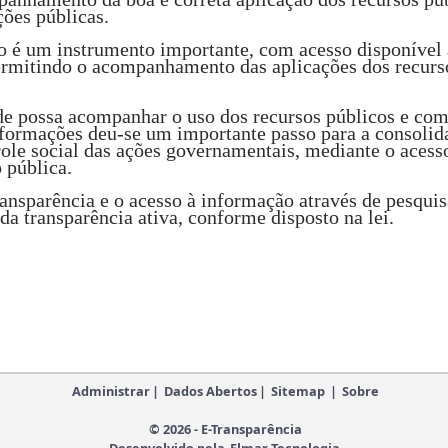
ções públicas.
 é um instrumento importante, com acesso disponível 
ermitindo o acompanhamento das aplicações dos recursos
de possa acompanhar o uso dos recursos públicos e c
nformações deu-se um importante passo para a consolida
ole social das ações governamentais, mediante o acess
 pública.
ransparência e o acesso à informação através de pesqui
a transparência ativa, conforme disposto na lei.
Administrar
|
Dados Abertos
|
Sitemap
|
Sobre
© 2026 - E-Transparência