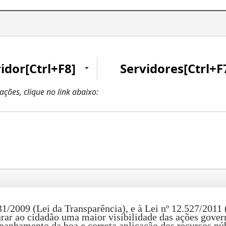
idor[Ctrl+F8]
Servidores[Ctrl+F
zações, clique no link abaixo:
009 (Lei da Transparência), e à Lei nº 12.527/2011 (
urar ao cidadão uma maior visibilidade das ações gover
panhamento da boa e correta aplicação dos recursos púb