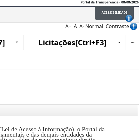
Portal da Transparência - 08/08/2026
ACESSIBILIDADE
A+
A
A-
Normal
Contraste
Ite
7]
Licitações[Ctrl+F3]
Lei de Acesso à Informação), o Portal da
namentais e das demais entidades da
licos, além de regulamentar o direito